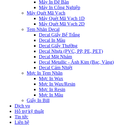
Máy In Để Bàn
Máy In Công Nghiệp
Máy Quét Mã Vạch
Máy Quét Mã Vạch 1D
Máy Quét Mã Vạch 2D
Tem Nhãn Decal
Decal Giấy Bế Trắng
Decal In Màu
Decal Giấy Thường
Decal Nhựa (PVC, PP, PE, PET)
Decal Mặt Nhám
Decal Metallic - Ánh Kim (Bạc, Vàng)
Decal Cảm Nhiệt
Mực In Tem Nhãn
Mực In Wax
Mực In Wax/Resin
Mực In Resin
Mực In Màu
Giấy In Bill
Dịch vụ
Hỗ trợ kỹ thuật
Tin tức
Liên hệ