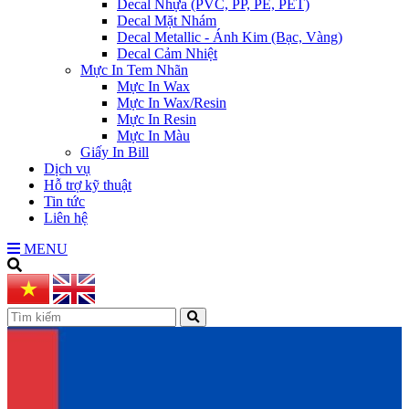
Decal Nhựa (PVC, PP, PE, PET)
Decal Mặt Nhám
Decal Metallic - Ánh Kim (Bạc, Vàng)
Decal Cảm Nhiệt
Mực In Tem Nhãn
Mực In Wax
Mực In Wax/Resin
Mực In Resin
Mực In Màu
Giấy In Bill
Dịch vụ
Hỗ trợ kỹ thuật
Tin tức
Liên hệ
MENU