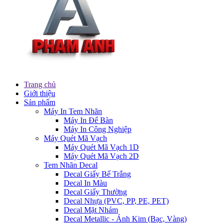
Trang chủ
Giới thiệu
Sản phẩm
Máy In Tem Nhãn
Máy In Để Bàn
Máy In Công Nghiệp
Máy Quét Mã Vạch
Máy Quét Mã Vạch 1D
Máy Quét Mã Vạch 2D
Tem Nhãn Decal
Decal Giấy Bế Trắng
Decal In Màu
Decal Giấy Thường
Decal Nhựa (PVC, PP, PE, PET)
Decal Mặt Nhám
Decal Metallic - Ánh Kim (Bạc, Vàng)