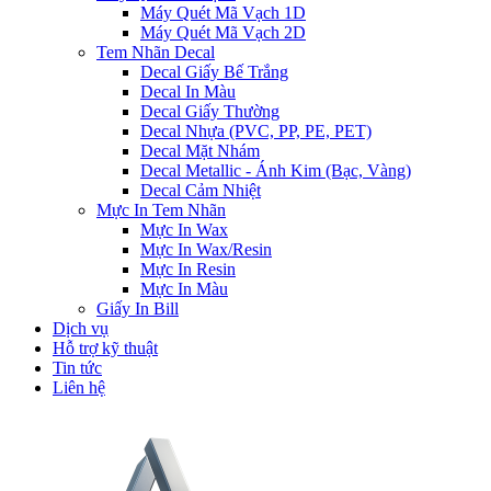
Máy Quét Mã Vạch 1D
Máy Quét Mã Vạch 2D
Tem Nhãn Decal
Decal Giấy Bế Trắng
Decal In Màu
Decal Giấy Thường
Decal Nhựa (PVC, PP, PE, PET)
Decal Mặt Nhám
Decal Metallic - Ánh Kim (Bạc, Vàng)
Decal Cảm Nhiệt
Mực In Tem Nhãn
Mực In Wax
Mực In Wax/Resin
Mực In Resin
Mực In Màu
Giấy In Bill
Dịch vụ
Hỗ trợ kỹ thuật
Tin tức
Liên hệ