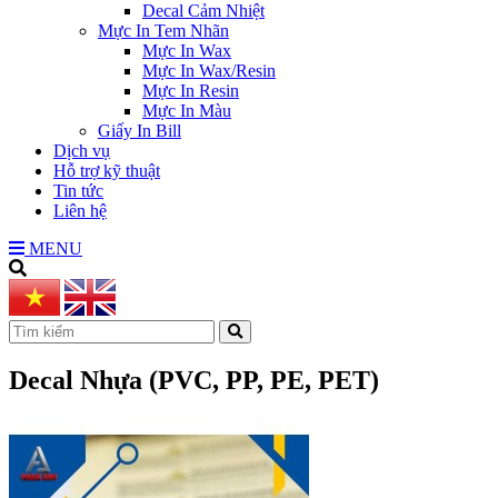
Decal Cảm Nhiệt
Mực In Tem Nhãn
Mực In Wax
Mực In Wax/Resin
Mực In Resin
Mực In Màu
Giấy In Bill
Dịch vụ
Hỗ trợ kỹ thuật
Tin tức
Liên hệ
MENU
Decal Nhựa (PVC, PP, PE, PET)