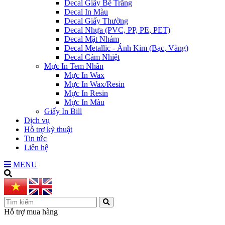
Decal Giấy Bế Trắng
Decal In Màu
Decal Giấy Thường
Decal Nhựa (PVC, PP, PE, PET)
Decal Mặt Nhám
Decal Metallic - Ánh Kim (Bạc, Vàng)
Decal Cảm Nhiệt
Mực In Tem Nhãn
Mực In Wax
Mực In Wax/Resin
Mực In Resin
Mực In Màu
Giấy In Bill
Dịch vụ
Hỗ trợ kỹ thuật
Tin tức
Liên hệ
MENU
Hỗ trợ mua hàng