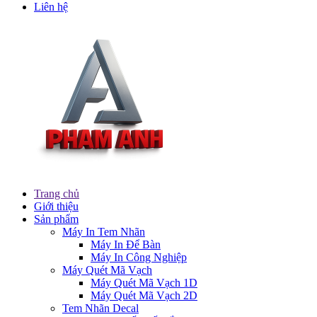
Liên hệ
Trang chủ
Giới thiệu
Sản phẩm
Máy In Tem Nhãn
Máy In Để Bàn
Máy In Công Nghiệp
Máy Quét Mã Vạch
Máy Quét Mã Vạch 1D
Máy Quét Mã Vạch 2D
Tem Nhãn Decal