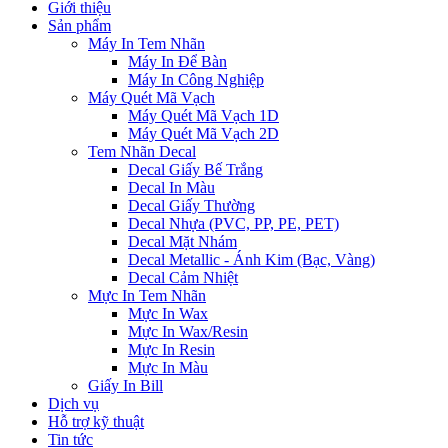
Giới thiệu
Sản phẩm
Máy In Tem Nhãn
Máy In Để Bàn
Máy In Công Nghiệp
Máy Quét Mã Vạch
Máy Quét Mã Vạch 1D
Máy Quét Mã Vạch 2D
Tem Nhãn Decal
Decal Giấy Bế Trắng
Decal In Màu
Decal Giấy Thường
Decal Nhựa (PVC, PP, PE, PET)
Decal Mặt Nhám
Decal Metallic - Ánh Kim (Bạc, Vàng)
Decal Cảm Nhiệt
Mực In Tem Nhãn
Mực In Wax
Mực In Wax/Resin
Mực In Resin
Mực In Màu
Giấy In Bill
Dịch vụ
Hỗ trợ kỹ thuật
Tin tức