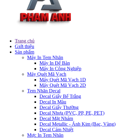
Trang chủ
Giới thiệu
Sản phẩm
Máy In Tem Nhãn
Máy In Để Bàn
Máy In Công Nghiệp
Máy Quét Mã Vạch
Máy Quét Mã Vạch 1D
Máy Quét Mã Vạch 2D
Tem Nhãn Decal
Decal Giấy Bế Trắng
Decal In Màu
Decal Giấy Thường
Decal Nhựa (PVC, PP, PE, PET)
Decal Mặt Nhám
Decal Metallic - Ánh Kim (Bạc, Vàng)
Decal Cảm Nhiệt
Mực In Tem Nhãn