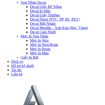
Tem Nhãn Decal
Decal Giấy Bế Trắng
Decal In Màu
Decal Giấy Thường
Decal Nhựa (PVC, PP, PE, PET)
Decal Mặt Nhám
Decal Metallic - Ánh Kim (Bạc, Vàng)
Decal Cảm Nhiệt
Mực In Tem Nhãn
Mực In Wax
Mực In Wax/Resin
Mực In Resin
Mực In Màu
Giấy In Bill
Dịch vụ
Hỗ trợ kỹ thuật
Tin tức
Liên hệ