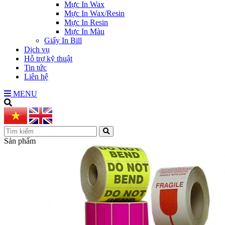
Mực In Wax
Mực In Wax/Resin
Mực In Resin
Mực In Màu
Giấy In Bill
Dịch vụ
Hỗ trợ kỹ thuật
Tin tức
Liên hệ
MENU
Sản phẩm