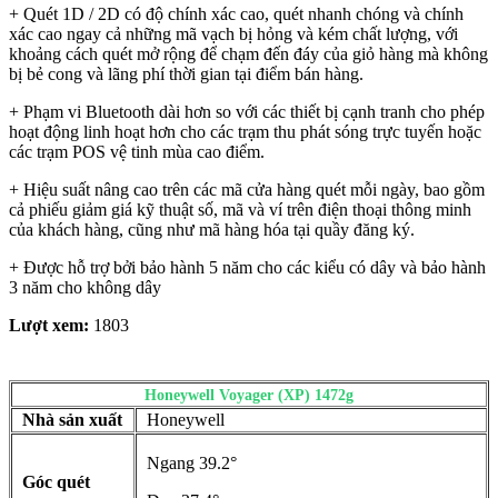
+ Quét 1D / 2D có độ chính xác cao, quét nhanh chóng và chính
xác cao ngay cả những mã vạch bị hỏng và kém chất lượng, với
khoảng cách quét mở rộng để chạm đến đáy của giỏ hàng mà không
bị bẻ cong và lãng phí thời gian tại điểm bán hàng.
+ Phạm vi Bluetooth dài hơn so với các thiết bị cạnh tranh cho phép
hoạt động linh hoạt hơn cho các trạm thu phát sóng trực tuyến hoặc
các trạm POS vệ tinh mùa cao điểm.
+ Hiệu suất nâng cao trên các mã cửa hàng quét mỗi ngày, bao gồm
cả phiếu giảm giá kỹ thuật số, mã và ví trên điện thoại thông minh
của khách hàng, cũng như mã hàng hóa tại quầy đăng ký.
+ Được hỗ trợ bởi bảo hành 5 năm cho các kiểu có dây và bảo hành
3 năm cho không dây
Lượt xem:
1803
Honeywell Voyager (XP) 1472g
Nhà sản xuất
Honeywell
Ngang 39.2°
Góc quét