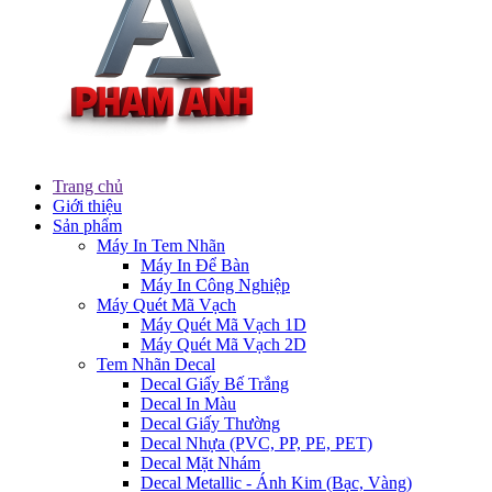
Trang chủ
Giới thiệu
Sản phẩm
Máy In Tem Nhãn
Máy In Để Bàn
Máy In Công Nghiệp
Máy Quét Mã Vạch
Máy Quét Mã Vạch 1D
Máy Quét Mã Vạch 2D
Tem Nhãn Decal
Decal Giấy Bế Trắng
Decal In Màu
Decal Giấy Thường
Decal Nhựa (PVC, PP, PE, PET)
Decal Mặt Nhám
Decal Metallic - Ánh Kim (Bạc, Vàng)