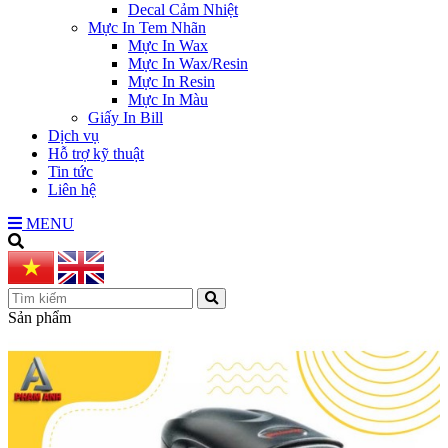
Decal Cảm Nhiệt
Mực In Tem Nhãn
Mực In Wax
Mực In Wax/Resin
Mực In Resin
Mực In Màu
Giấy In Bill
Dịch vụ
Hỗ trợ kỹ thuật
Tin tức
Liên hệ
MENU
Sản phẩm