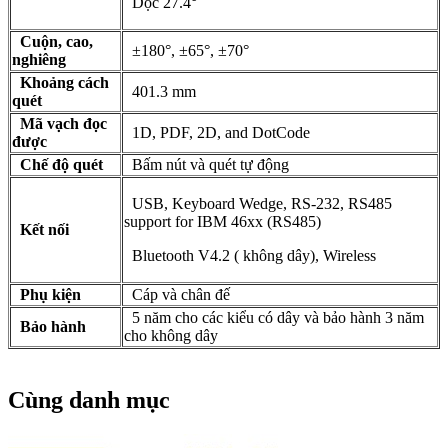
Dọc 27.4°
Cuộn, cao,
±180°, ±65°, ±70°
nghiêng
Khoảng cách
401.3 mm
quét
Mã vạch đọc
1D, PDF, 2D, and DotCode
được
Chế độ quét
Bấm nút và quét tự động
USB, Keyboard Wedge, RS-232, RS485
support for IBM 46xx (RS485)
Kết nối
Bluetooth V4.2 ( không dây), Wireless
Phụ kiện
Cáp và chân đế
5 năm cho các kiểu có dây và bảo hành 3 năm
Bảo hành
cho không dây
Cùng danh mục