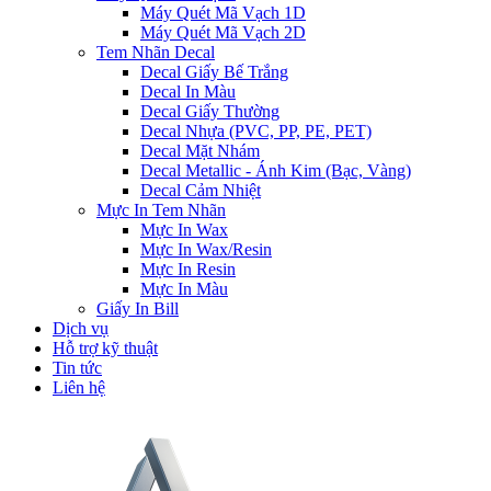
Máy Quét Mã Vạch 1D
Máy Quét Mã Vạch 2D
Tem Nhãn Decal
Decal Giấy Bế Trắng
Decal In Màu
Decal Giấy Thường
Decal Nhựa (PVC, PP, PE, PET)
Decal Mặt Nhám
Decal Metallic - Ánh Kim (Bạc, Vàng)
Decal Cảm Nhiệt
Mực In Tem Nhãn
Mực In Wax
Mực In Wax/Resin
Mực In Resin
Mực In Màu
Giấy In Bill
Dịch vụ
Hỗ trợ kỹ thuật
Tin tức
Liên hệ