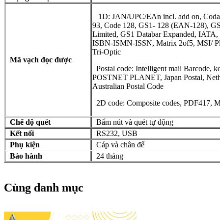
1D: JAN/UPC/EAn incl. add on, Codab
93, Code 128, GS1- 128 (EAN-128), G
Limited, GS1 Databar Expanded, IATA, In
ISBN-ISMN-ISSN, Matrix 2of5, MSI/ Pl
Tri-Optic
Mã vạch đọc được
Postal code: Intelligent mail Barcode, k
POSTNET PLANET, Japan Postal, Nethe
Australian Postal Code
2D code: Composite codes, PDF417, 
Chế độ quét
Bấm nút và quét tự động
Kết nối
RS232, USB
Phụ kiện
Cáp và chân đế
Bảo hành
24 tháng
Cùng danh mục