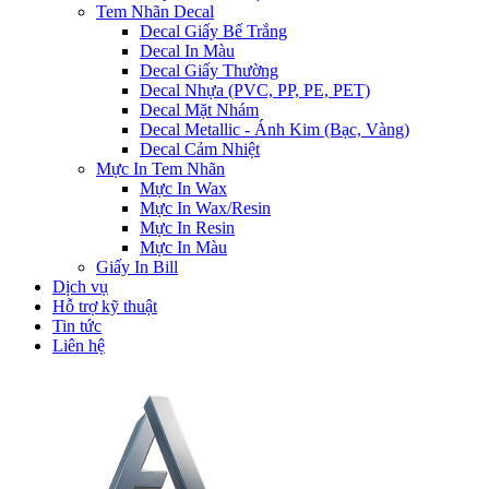
Tem Nhãn Decal
Decal Giấy Bế Trắng
Decal In Màu
Decal Giấy Thường
Decal Nhựa (PVC, PP, PE, PET)
Decal Mặt Nhám
Decal Metallic - Ánh Kim (Bạc, Vàng)
Decal Cảm Nhiệt
Mực In Tem Nhãn
Mực In Wax
Mực In Wax/Resin
Mực In Resin
Mực In Màu
Giấy In Bill
Dịch vụ
Hỗ trợ kỹ thuật
Tin tức
Liên hệ