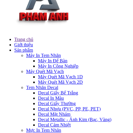
Trang chủ
Giới thiệu
Sản phẩm
Máy In Tem Nhãn
Máy In Để Bàn
Máy In Công Nghiệp
Máy Quét Mã Vạch
Máy Quét Mã Vạch 1D
Máy Quét Mã Vạch 2D
Tem Nhãn Decal
Decal Giấy Bế Trắng
Decal In Màu
Decal Giấy Thường
Decal Nhựa (PVC, PP, PE, PET)
Decal Mặt Nhám
Decal Metallic - Ánh Kim (Bạc, Vàng)
Decal Cảm Nhiệt
Mực In Tem Nhãn