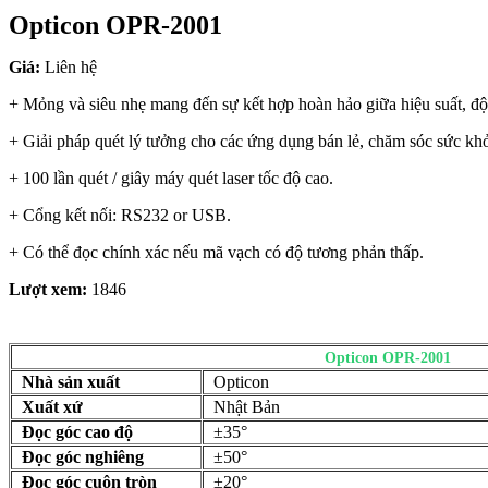
Opticon OPR-2001
Giá:
Liên hệ
+ Mỏng và siêu nhẹ mang đến sự kết hợp hoàn hảo giữa hiệu suất, độ
+ Giải pháp quét lý tưởng cho các ứng dụng bán lẻ, chăm sóc sức khỏ
+ 100 lần quét / giây máy quét laser tốc độ cao.
+ Cổng kết nối: RS232 or USB.
+ Có thể đọc chính xác nếu mã vạch có độ tương phản thấp.
Lượt xem:
1846
Opticon OPR-2001
Nhà sản xuất
Opticon
Xuất xứ
Nhật Bản
Đọc góc cao độ
±35°
Đọc góc nghiêng
±50°
Đọc góc cuộn tròn
±20°