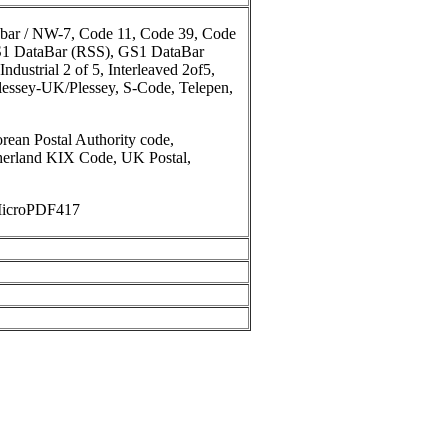
ar / NW-7, Code 11, Code 39, Code
S1 DataBar (RSS), GS1 DataBar
dustrial 2 of 5, Interleaved 2of5,
essey-UK/Plessey, S-Code, Telepen,
orean Postal Authority code,
rland KIX Code, UK Postal,
MicroPDF417