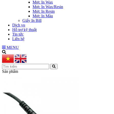
Mực In Wax
Mực In Wax/Resin
Mực In Resin
Mực In Màu
Giấy In Bill
Dịch vụ
Hỗ trợ kỹ thuật
Tin tức
Liên hệ
MENU
Sản phẩm