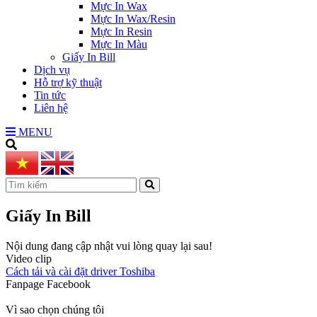
Mực In Wax
Mực In Wax/Resin
Mực In Resin
Mực In Màu
Giấy In Bill
Dịch vụ
Hỗ trợ kỹ thuật
Tin tức
Liên hệ
MENU
Giấy In Bill
Nội dung đang cập nhật vui lòng quay lại sau!
Video clip
Cách tải và cài đặt driver Toshiba
Fanpage Facebook
Vì sao chọn chúng tôi