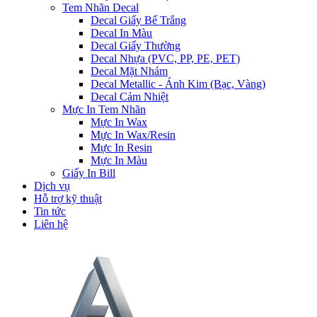
Tem Nhãn Decal
Decal Giấy Bế Trắng
Decal In Màu
Decal Giấy Thường
Decal Nhựa (PVC, PP, PE, PET)
Decal Mặt Nhám
Decal Metallic - Ánh Kim (Bạc, Vàng)
Decal Cảm Nhiệt
Mực In Tem Nhãn
Mực In Wax
Mực In Wax/Resin
Mực In Resin
Mực In Màu
Giấy In Bill
Dịch vụ
Hỗ trợ kỹ thuật
Tin tức
Liên hệ