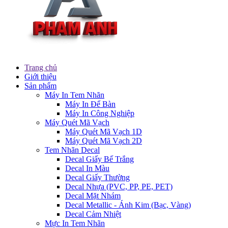
Trang chủ
Giới thiệu
Sản phẩm
Máy In Tem Nhãn
Máy In Để Bàn
Máy In Công Nghiệp
Máy Quét Mã Vạch
Máy Quét Mã Vạch 1D
Máy Quét Mã Vạch 2D
Tem Nhãn Decal
Decal Giấy Bế Trắng
Decal In Màu
Decal Giấy Thường
Decal Nhựa (PVC, PP, PE, PET)
Decal Mặt Nhám
Decal Metallic - Ánh Kim (Bạc, Vàng)
Decal Cảm Nhiệt
Mực In Tem Nhãn