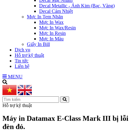
Decal Mặt Nhám
Decal Metallic - Ánh Kim (Bạc, Vàng)
Decal Cảm Nhiệt
Mực In Tem Nhãn
Mực In Wax
Mực In Wax/Resin
Mực In Resin
Mực In Màu
Giấy In Bill
Dịch vụ
Hỗ trợ kỹ thuật
Tin tức
Liên hệ
MENU
Hỗ trợ kỹ thuật
Máy in Datamax E-Class Mark III bị lỗi
đèn đỏ.