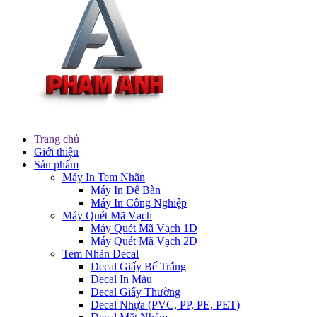
Trang chủ
Giới thiệu
Sản phẩm
Máy In Tem Nhãn
Máy In Để Bàn
Máy In Công Nghiệp
Máy Quét Mã Vạch
Máy Quét Mã Vạch 1D
Máy Quét Mã Vạch 2D
Tem Nhãn Decal
Decal Giấy Bế Trắng
Decal In Màu
Decal Giấy Thường
Decal Nhựa (PVC, PP, PE, PET)