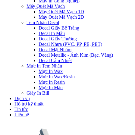
Máy In Công Nghiệp
Máy Quét Mã Vạch
Máy Quét Mã Vạch 1D
Máy Quét Mã Vạch 2D
Tem Nhãn Decal
Decal Giấy Bế Trắng
Decal In Màu
Decal Giấy Thường
Decal Nhựa (PVC, PP, PE, PET)
Decal Mặt Nhám
Decal Metallic - Ánh Kim (Bạc, Vàng)
Decal Cảm Nhiệt
Mực In Tem Nhãn
Mực In Wax
Mực In Wax/Resin
Mực In Resin
Mực In Màu
Giấy In Bill
Dịch vụ
Hỗ trợ kỹ thuật
Tin tức
Liên hệ