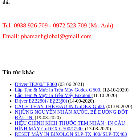
đỏ.
Tel:
0938 926 709 - 0972 523 709 (Mr. Anh)
Email: phamanhglobal@gmail.com
Tin tức khác
Driver TE200/TE300
(03-06-2021)
Lắp Tem & Mực In Trên Máy Godex G500.
(12-10-2020)
Lắp Tem & Mực In Trên Máy Bixolon
(11-10-2020)
Driver EZ2250i / EZ2350i
(14-09-2020)
CÁCH THAY THẾ ĐẦU IN GoDEX G500.
(01-09-2020)
NHỮNG NGUYÊN NHÂN XƯỚC, BỂ ĐƯỜNG ĐỐT
ĐẦU IN.
(19-08-2020)
HIỆU CHỈNH KÍCH THƯỚC TEM NHÃN , IN CẤU
HÌNH MÁY GoDEX G500/G530.
(13-08-2020)
RESET MÁY IN BIXOLON SLP-TX 400/ SLP-TX403