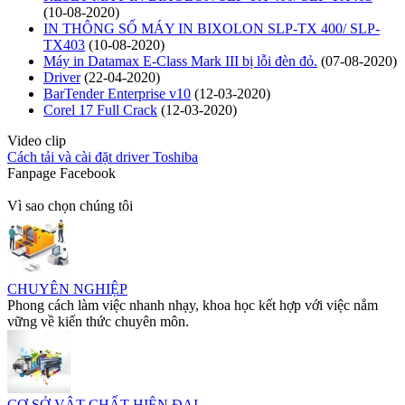
(10-08-2020)
IN THÔNG SỐ MÁY IN BIXOLON SLP-TX 400/ SLP-
TX403
(10-08-2020)
Máy in Datamax E-Class Mark III bị lỗi đèn đỏ.
(07-08-2020)
Driver
(22-04-2020)
BarTender Enterprise v10
(12-03-2020)
Corel 17 Full Crack
(12-03-2020)
Video clip
Cách tải và cài đặt driver Toshiba
Fanpage Facebook
Vì sao chọn chúng tôi
CHUYÊN NGHIỆP
Phong cách làm việc nhanh nhạy, khoa học kết hợp với việc nắm
vững về kiến thức chuyên môn.
CƠ SỞ VẬT CHẤT HIỆN ĐẠI