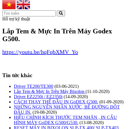
Hỗ trợ kỹ thuật
Lắp Tem & Mực In Trên Máy Godex
G500.
https://youtu.be/hqFqbXMV_Yo
Tin tức khác
Driver TE200/TE300
(03-06-2021)
Lắp Tem & Mực In Trên Máy Bixolon
(11-10-2020)
Driver EZ2250i / EZ2350i
(14-09-2020)
CÁCH THAY THẾ ĐẦU IN GoDEX G500.
(01-09-2020)
NHỮNG NGUYÊN NHÂN XƯỚC, BỂ ĐƯỜNG ĐỐT
ĐẦU IN.
(19-08-2020)
HIỆU CHỈNH KÍCH THƯỚC TEM NHÃN , IN CẤU
HÌNH MÁY GoDEX G500/G530.
(13-08-2020)
RESET MÁY IN BIXOLON SLP-TX 400/ SLP-TX403