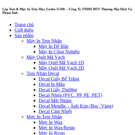
Lắp Tem & Mực In Trên Máy Godex G500. - Công Ty TNHH MTV Thương Mại Dịch Vụ
Phạm Anh
Trang chủ
Giới thiệu
Sản phẩm
Máy In Tem Nhãn
Máy In Để Bàn
Máy In Công Nghiệp
Máy Quét Mã Vạch
Máy Quét Mã Vạch 1D
Máy Quét Mã Vạch 2D
Tem Nhãn Decal
Decal Giấy Bế Trắng
Decal In Màu
Decal Giấy Thường
Decal Nhựa (PVC, PP, PE, PET)
Decal Mặt Nhám
Decal Metallic - Ánh Kim (Bạc, Vàng)
Decal Cảm Nhiệt
Mực In Tem Nhãn
Mực In Wax
Mực In Wax/Resin
Mực In Resin