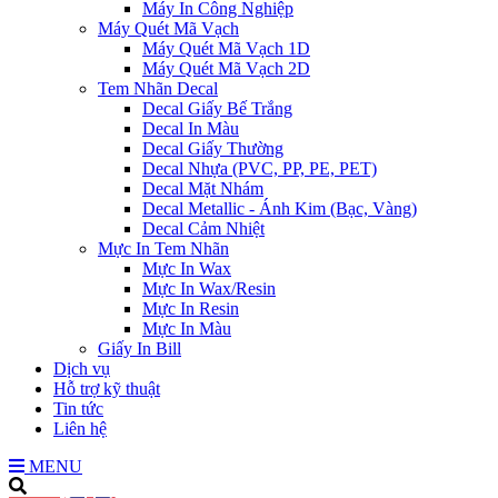
Máy In Công Nghiệp
Máy Quét Mã Vạch
Máy Quét Mã Vạch 1D
Máy Quét Mã Vạch 2D
Tem Nhãn Decal
Decal Giấy Bế Trắng
Decal In Màu
Decal Giấy Thường
Decal Nhựa (PVC, PP, PE, PET)
Decal Mặt Nhám
Decal Metallic - Ánh Kim (Bạc, Vàng)
Decal Cảm Nhiệt
Mực In Tem Nhãn
Mực In Wax
Mực In Wax/Resin
Mực In Resin
Mực In Màu
Giấy In Bill
Dịch vụ
Hỗ trợ kỹ thuật
Tin tức
Liên hệ
MENU