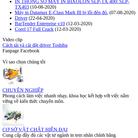
IN THÔNG SỐ MÁY IN BIXOLON SLP-TX 400/ SLP-
TX403
(10-08-2020)
Máy in Datamax E-Class Mark III bị lỗi đèn đỏ.
(07-08-2020)
Driver
(22-04-2020)
BarTender Enterprise v10
(12-03-2020)
Corel 17 Full Crack
(12-03-2020)
Video clip
Cách tải và cài đặt driver Toshiba
Fanpage Facebook
Vì sao chọn chúng tôi
CHUYÊN NGHIỆP
Phong cách làm việc nhanh nhạy, khoa học kết hợp với việc nắm
vững về kiến thức chuyên môn.
CƠ SỞ VẬT CHẤT HIỆN ĐẠI
Cung cấp đầy đủ các vật tư ngành in tem nhãn chính hãng