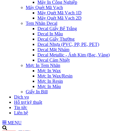
Máy In Công Nghiệp
Máy Quét Mã Vạch
Máy Quét Mã Vạch 1D
Máy Quét Mã Vạch 2D
Tem Nhãn Decal
Decal Giấy Bế Trắng
Decal In Màu
Decal Giấy Thường
Decal Nhựa (PVC, PP, PE, PET)
Decal Mặt Nhám
Decal Metallic - Ánh Kim (Bạc, Vàng)
Decal Cảm Nhiệt
Mực In Tem Nhãn
Mực In Wax
Mực In Wax/Resin
Mực In Resin
Mực In Màu
Giấy In Bill
Dịch vụ
Hỗ trợ kỹ thuật
Tin tức
Liên hệ
MENU