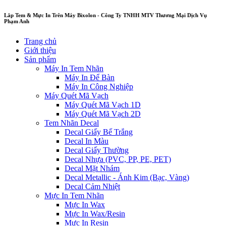
Lắp Tem & Mực In Trên Máy Bixolon - Công Ty TNHH MTV Thương Mại Dịch Vụ
Phạm Anh
Trang chủ
Giới thiệu
Sản phẩm
Máy In Tem Nhãn
Máy In Để Bàn
Máy In Công Nghiệp
Máy Quét Mã Vạch
Máy Quét Mã Vạch 1D
Máy Quét Mã Vạch 2D
Tem Nhãn Decal
Decal Giấy Bế Trắng
Decal In Màu
Decal Giấy Thường
Decal Nhựa (PVC, PP, PE, PET)
Decal Mặt Nhám
Decal Metallic - Ánh Kim (Bạc, Vàng)
Decal Cảm Nhiệt
Mực In Tem Nhãn
Mực In Wax
Mực In Wax/Resin
Mực In Resin