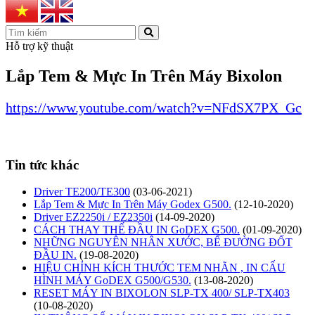
Hỗ trợ kỹ thuật
Lắp Tem & Mực In Trên Máy Bixolon
https://www.youtube.com/watch?v=NFdSX7PX_Gc
Tin tức khác
Driver TE200/TE300
(03-06-2021)
Lắp Tem & Mực In Trên Máy Godex G500.
(12-10-2020)
Driver EZ2250i / EZ2350i
(14-09-2020)
CÁCH THAY THẾ ĐẦU IN GoDEX G500.
(01-09-2020)
NHỮNG NGUYÊN NHÂN XƯỚC, BỂ ĐƯỜNG ĐỐT
ĐẦU IN.
(19-08-2020)
HIỆU CHỈNH KÍCH THƯỚC TEM NHÃN , IN CẤU
HÌNH MÁY GoDEX G500/G530.
(13-08-2020)
RESET MÁY IN BIXOLON SLP-TX 400/ SLP-TX403
(10-08-2020)