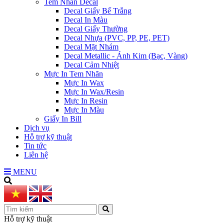
Tem Nhãn Decal
Decal Giấy Bế Trắng
Decal In Màu
Decal Giấy Thường
Decal Nhựa (PVC, PP, PE, PET)
Decal Mặt Nhám
Decal Metallic - Ánh Kim (Bạc, Vàng)
Decal Cảm Nhiệt
Mực In Tem Nhãn
Mực In Wax
Mực In Wax/Resin
Mực In Resin
Mực In Màu
Giấy In Bill
Dịch vụ
Hỗ trợ kỹ thuật
Tin tức
Liên hệ
MENU
Hỗ trợ kỹ thuật