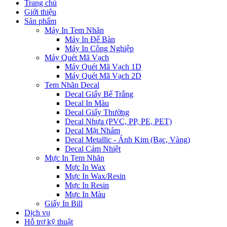
Trang chủ
Giới thiệu
Sản phẩm
Máy In Tem Nhãn
Máy In Để Bàn
Máy In Công Nghiệp
Máy Quét Mã Vạch
Máy Quét Mã Vạch 1D
Máy Quét Mã Vạch 2D
Tem Nhãn Decal
Decal Giấy Bế Trắng
Decal In Màu
Decal Giấy Thường
Decal Nhựa (PVC, PP, PE, PET)
Decal Mặt Nhám
Decal Metallic - Ánh Kim (Bạc, Vàng)
Decal Cảm Nhiệt
Mực In Tem Nhãn
Mực In Wax
Mực In Wax/Resin
Mực In Resin
Mực In Màu
Giấy In Bill
Dịch vụ
Hỗ trợ kỹ thuật