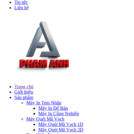
Tin tức
Liên hệ
Trang chủ
Giới thiệu
Sản phẩm
Máy In Tem Nhãn
Máy In Để Bàn
Máy In Công Nghiệp
Máy Quét Mã Vạch
Máy Quét Mã Vạch 1D
Máy Quét Mã Vạch 2D