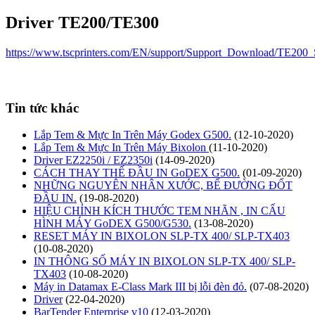
Driver TE200/TE300
https://www.tscprinters.com/EN/support/Support_Download/TE200_
Tin tức khác
Lắp Tem & Mực In Trên Máy Godex G500.
(12-10-2020)
Lắp Tem & Mực In Trên Máy Bixolon
(11-10-2020)
Driver EZ2250i / EZ2350i
(14-09-2020)
CÁCH THAY THẾ ĐẦU IN GoDEX G500.
(01-09-2020)
NHỮNG NGUYÊN NHÂN XƯỚC, BỂ ĐƯỜNG ĐỐT
ĐẦU IN.
(19-08-2020)
HIỆU CHỈNH KÍCH THƯỚC TEM NHÃN , IN CẤU
HÌNH MÁY GoDEX G500/G530.
(13-08-2020)
RESET MÁY IN BIXOLON SLP-TX 400/ SLP-TX403
(10-08-2020)
IN THÔNG SỐ MÁY IN BIXOLON SLP-TX 400/ SLP-
TX403
(10-08-2020)
Máy in Datamax E-Class Mark III bị lỗi đèn đỏ.
(07-08-2020)
Driver
(22-04-2020)
BarTender Enterprise v10
(12-03-2020)